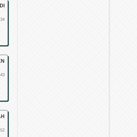
DI
-34
EN
-43
AH
-52