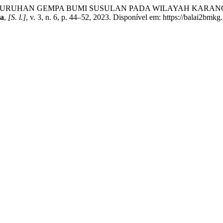
ELURUHAN GEMPA BUMI SUSULAN PADA WILAYAH KARA
ka
,
[S. l.]
, v. 3, n. 6, p. 44–52, 2023. Disponível em: https://balai2bmk